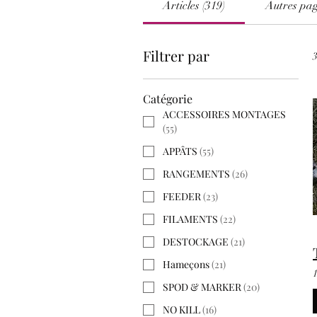
Articles (319)
Autres pag
Filtrer par
3
Catégorie
ACCESSOIRES MONTAGES
(
55
)
APPÂTS
(
55
)
RANGEMENTS
(
26
)
FEEDER
(
23
)
FILAMENTS
(
22
)
DESTOCKAGE
(
21
)
Hameçons
(
21
)
SPOD & MARKER
(
20
)
NO KILL
(
16
)