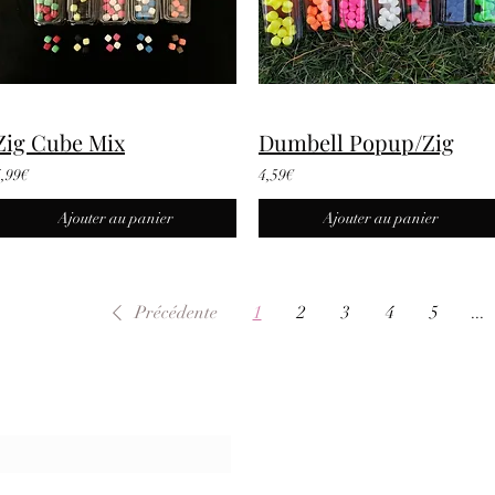
Zig Cube Mix
Dumbell Popup/Zig
4,99€
4,59€
Ajouter au panier
Ajouter au panier
Précédente
1
2
3
4
5
...
'abonnement