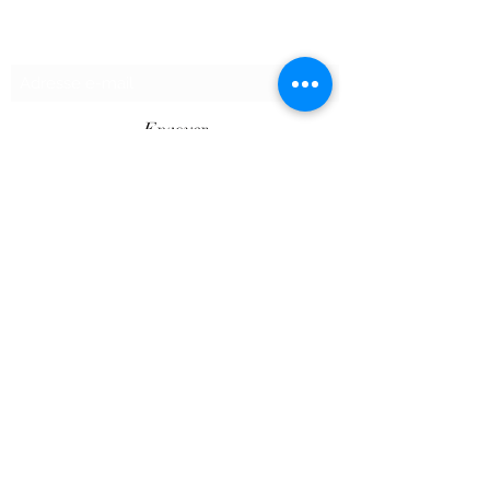
Formulaire d'abonnement
Envoyer
©2020 par SHOPTAPECHE.
Shop'ta pêche autoentreprise SIRET
88313800000012
« dispensé d’immatriculation en application de
l’article L. 123-1-1 du code de commerce ».
Le Client est informé des réglementations