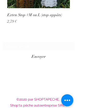
Exten Stop #M ou L (stop appâts)
Prix
2,79 €
Formulaire d'abonnement
Envoyer
©2020 par SHOPTAPECHE.
Shop'ta pêche autoentreprise SIRET