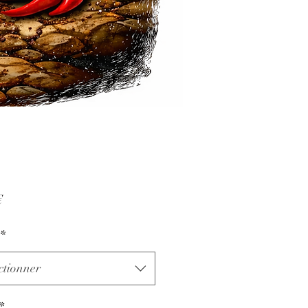
Prix
€
*
ctionner
*