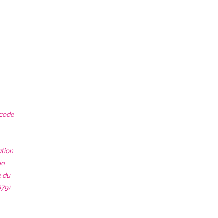
 code
ation
ie
e du
79).