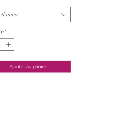
ctionner
té
*
Ajouter au panier