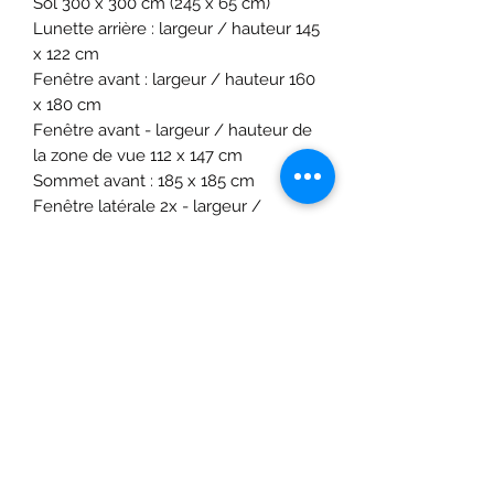
Sol 300 x 300 cm (245 x 65 cm)
Lunette arrière : largeur / hauteur 145
x 122 cm
Fenêtre avant : largeur / hauteur 160
x 180 cm
Fenêtre avant - largeur / hauteur de
la zone de vue 112 x 147 cm
Sommet avant : 185 x 185 cm
Fenêtre latérale 2x - largeur /
hauteur 145 x 100 cm
FAITS SAILLANTS:
- Peut être utilisé comme camp de
base autonome
- Vous pouvez monter n’importe quel
bivy ou brolly disponible sur le
marché jusqu’au camp de base de
l’abri en utilisant le kit de connexion
Bivvy
- La verrière peut être roulée comme
une porte si vous ne voulez pas