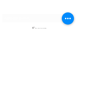
Formulaire d'abonnement
Envoyer
©2020 par SHOPTAPECHE.
Shop'ta pêche autoentreprise SIRET
88313800000012
« dispensé d’immatriculation en application de
l’article L. 123-1-1 du code de commerce ».
Le Client est informé des réglementations