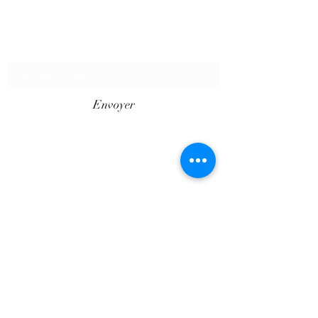
Formulaire d'abonnement
Envoyer
©2020 par SHOPTAPECHE.
Shop'ta pêche autoentreprise SIRET
88313800000012
« dispensé d’immatriculation en application de
l’article L. 123-1-1 du code de commerce ».