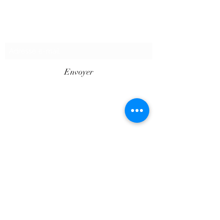
Formulaire d'abonnement
Envoyer
©2020 par SHOPTAPECHE.
Shop'ta pêche autoentreprise SIRET
88313800000012
« dispensé d’immatriculation en application de
l’article L. 123-1-1 du code de commerce ».