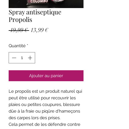
Spray antiseptique
Propolis
Prix
Prix
 19,99 € 
13,99 €
original
promotionnel
Quantité
*
Ajouter au panier
Le propolis est un produit naturel qui
peut être utilisé pour recouvrir les
plaies ou petites coupures, blessure
dûe à la fraie ou piqûre d'hameçons
des carpes lors des prises.
Cela permet de les défendre contre