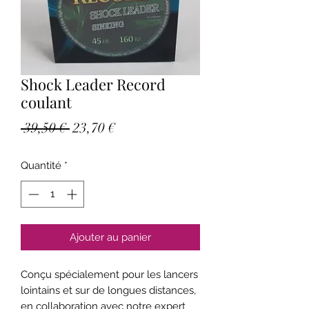
Shock Leader Record
coulant
Prix
Prix
 39,50 € 
23,70 €
original
promotionnel
Quantité
*
Ajouter au panier
Conçu spécialement pour les lancers
lointains et sur de longues distances,
en collaboration avec notre expert