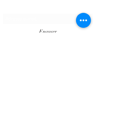
Formulaire d'abonnement
Envoyer
©2020 par SHOPTAPECHE.
Shop'ta pêche autoentreprise SIRET
88313800000012
« dispensé d’immatriculation en application de
l’article L. 123-1-1 du code de commerce ».
Le Client est informé des réglementations