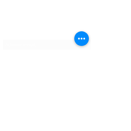
Formulaire d'abonnement
Envoyer
©2020 par SHOPTAPECHE.
Shop'ta pêche autoentreprise SIRET
88313800000012
« dispensé d’immatriculation en application de