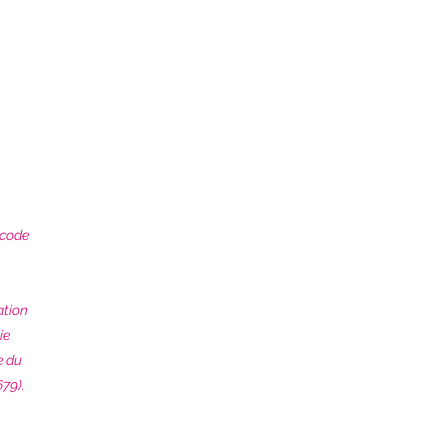
 code
ation
ie
e du
79).