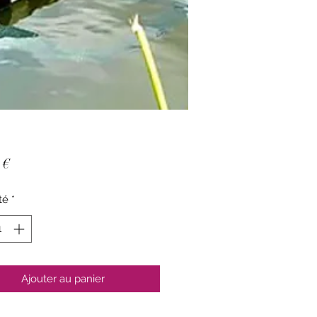
Prix
 €
té
*
Ajouter au panier