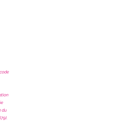
 code
ation
ie
e du
79).