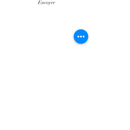
Envoyer
©2020 par SHOPTAPECHE.
Shop'ta pêche autoentreprise SIRET
88313800000012
« dispensé d’immatriculation en application de
l’article L. 123-1-1 du code de commerce ».
Le Client est informé des réglementations
concernant la communication marketing, la loi
du 21 Juin 2014 pour la confiance dans
l’Economie Numérique, la Loi Informatique et
Liberté du 06 Août 2004 ainsi que du Règlement