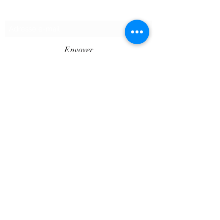
Formulaire d'abonnement
Envoyer
©2020 par SHOPTAPECHE.
Shop'ta pêche autoentreprise SIRET
88313800000012
« dispensé d’immatriculation en application de
l’article L. 123-1-1 du code de commerce ».
Le Client est informé des réglementations