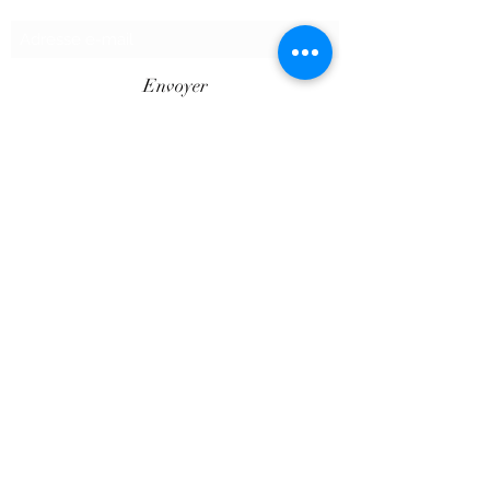
Envoyer
©2020 par SHOPTAPECHE.
Shop'ta pêche autoentreprise SIRET
88313800000012
« dispensé d’immatriculation en application de
l’article L. 123-1-1 du code de commerce ».
Le Client est informé des réglementations
concernant la communication marketing, la loi