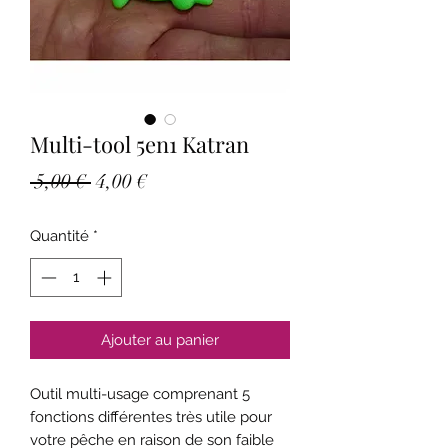
Multi-tool 5en1 Katran
Prix
Prix
 5,00 € 
4,00 €
original
promotionnel
Quantité
*
Ajouter au panier
Outil multi-usage comprenant 5
fonctions différentes très utile pour
votre pêche en raison de son faible