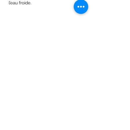
l’eau froide.
Formulaire d'abonnement
Envoyer
©2020 par SHOPTAPECHE.
Shop'ta pêche autoentreprise SIRET