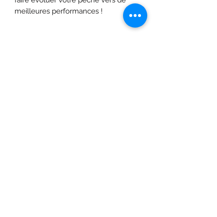
meilleures performances !
Formulaire d'abonnement
Envoyer
©2020 par SHOPTAPECHE.
Shop'ta pêche autoentreprise SIRET