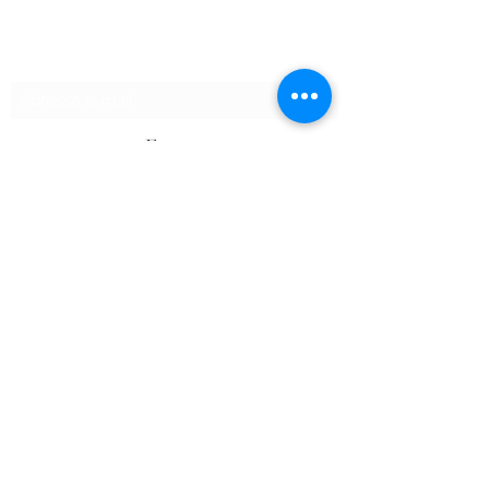
Formulaire d'abonnement
Envoyer
©2020 par SHOPTAPECHE.
Shop'ta pêche autoentreprise SIRET
88313800000012
« dispensé d’immatriculation en application de
l’article L. 123-1-1 du code de commerce ».