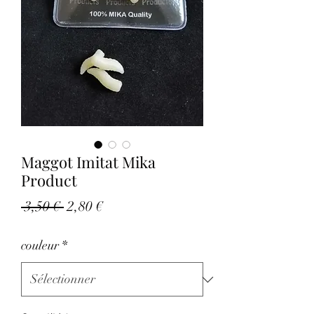
Maggot Imitat Mika
Product
Prix
Prix
 3,50 € 
2,80 €
original
promotionnel
couleur
*