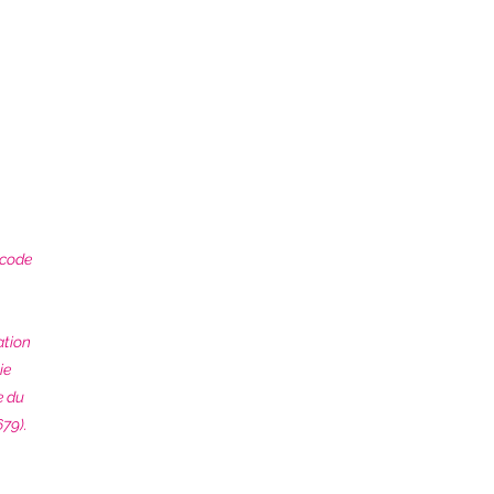
 code
ation
ie
e du
79).