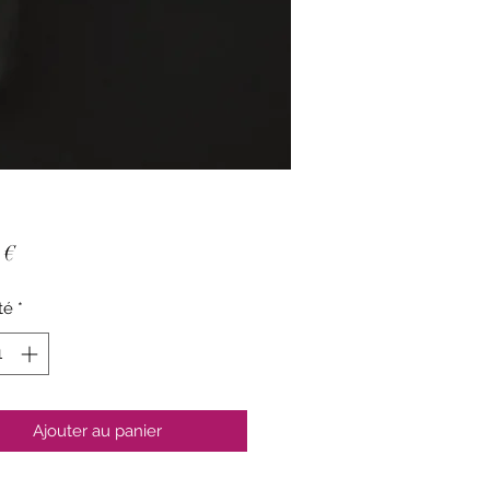
Prix
 €
té
*
Ajouter au panier