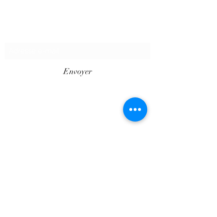
Formulaire d'abonnement
Envoyer
©2020 par SHOPTAPECHE.
Shop'ta pêche autoentreprise SIRET
88313800000012
« dispensé d’immatriculation en application de
l’article L. 123-1-1 du code de commerce ».