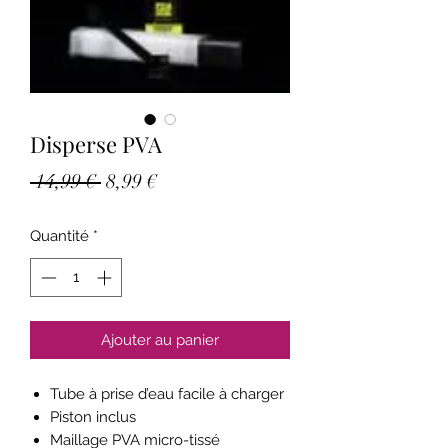
Disperse PVA
Prix
Prix
 14,99 € 
8,99 €
original
promotionnel
Quantité
*
Ajouter au panier
Tube à prise d’eau facile à charger
Piston inclus
Maillage PVA micro-tissé