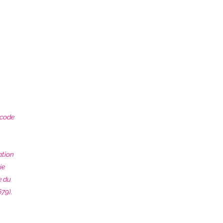
 code
ation
ie
e du
79).