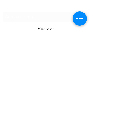
Formulaire d'abonnement
Envoyer
©2020 par SHOPTAPECHE.
Shop'ta pêche autoentreprise SIRET
88313800000012
« dispensé d’immatriculation en application de
l’article L. 123-1-1 du code de commerce ».
Le Client est informé des réglementations