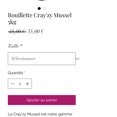
Bouillette Cray'zy Mussel
5kg
Prix
Prix
 45,00 € 
35,00 €
original
promotionnel
Taille
*
Quantité
*
Ajouter au panier
La Cray'zy Mussel est notre gamme