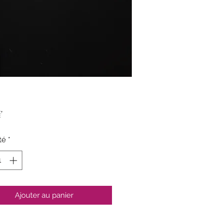
Prix
€
té
*
Ajouter au panier