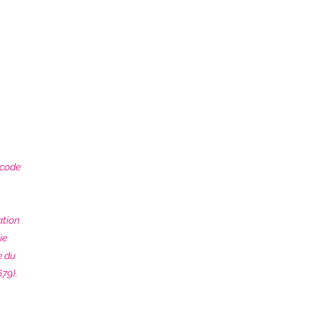
 code
ation
ie
e du
79).