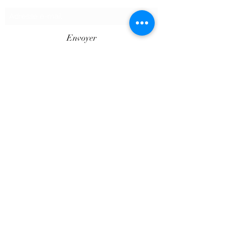
Envoyer
©2020 par SHOPTAPECHE.
Shop'ta pêche autoentreprise SIRET
88313800000012
« dispensé d’immatriculation en application de
l’article L. 123-1-1 du code de commerce ».
Le Client est informé des réglementations
concernant la communication marketing, la loi