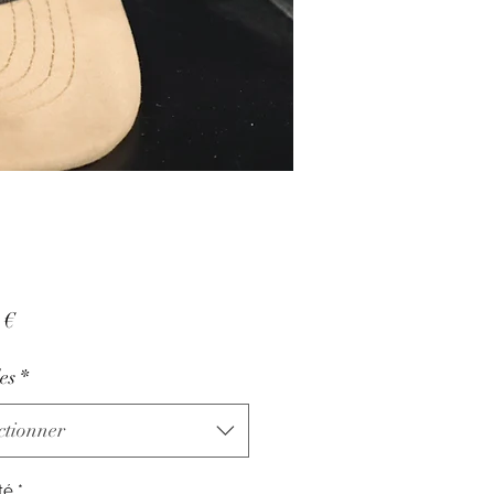
Prix
 €
es
*
ctionner
té
*