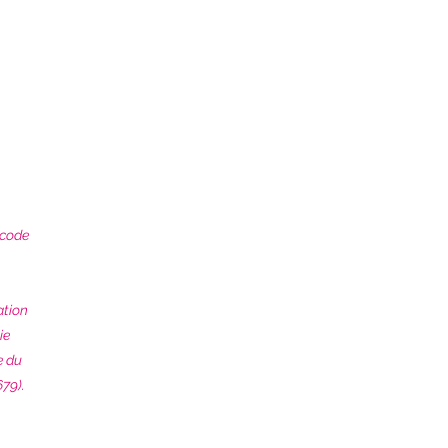
 code
ation
ie
e du
79).